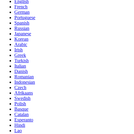
English
French
German
Portuguese
Spanish
Russian
Japanese
Korean
Arabic
Irish
Greek
Turkish
Italian
Danish
Romanian
Indonesian
Czech
Afrikaans
Swedish
Polish
Basque
Catalan
Esperanto
Hindi
Lao