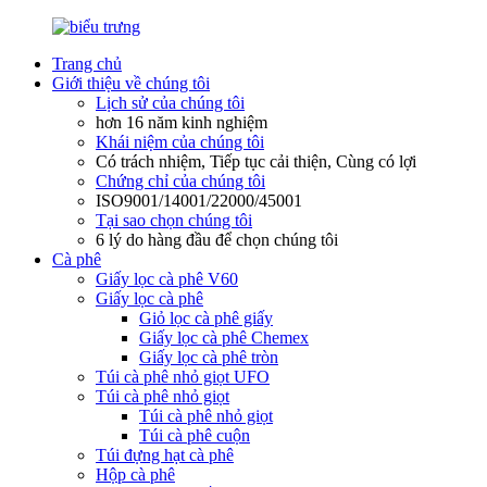
Trang chủ
Giới thiệu về chúng tôi
Lịch sử của chúng tôi
hơn 16 năm kinh nghiệm
Khái niệm của chúng tôi
Có trách nhiệm, Tiếp tục cải thiện, Cùng có lợi
Chứng chỉ của chúng tôi
ISO9001/14001/22000/45001
Tại sao chọn chúng tôi
6 lý do hàng đầu để chọn chúng tôi
Cà phê
Giấy lọc cà phê V60
Giấy lọc cà phê
Giỏ lọc cà phê giấy
Giấy lọc cà phê Chemex
Giấy lọc cà phê tròn
Túi cà phê nhỏ giọt UFO
Túi cà phê nhỏ giọt
Túi cà phê nhỏ giọt
Túi cà phê cuộn
Túi đựng hạt cà phê
Hộp cà phê