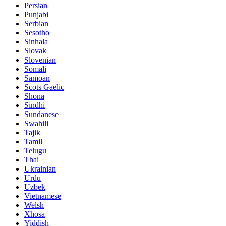
Persian
Punjabi
Serbian
Sesotho
Sinhala
Slovak
Slovenian
Somali
Samoan
Scots Gaelic
Shona
Sindhi
Sundanese
Swahili
Tajik
Tamil
Telugu
Thai
Ukrainian
Urdu
Uzbek
Vietnamese
Welsh
Xhosa
Yiddish