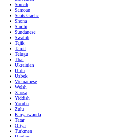
Somali
Samoan
Scots Gaelic
Shona
Sindhi
Sundanese
Swahili
Tajik
Tamil
Telugu
Thai
Ukrainian
Urdu
Uzbek
Vietnamese
Welsh
Xhosa
Yiddish
Yoruba
Zulu
Kinyarwanda
Tatar
Oriya
Turkmen
Uyghur