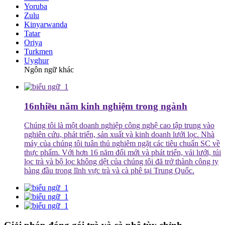
Yoruba
Zulu
Kinyarwanda
Tatar
Oriya
Turkmen
Uyghur
Ngôn ngữ khác
16
nhiều năm kinh nghiệm trong ngành
Chúng tôi là một doanh nghiệp công nghệ cao tập trung vào
nghiên cứu, phát triển, sản xuất và kinh doanh lưới lọc. Nhà
máy của chúng tôi tuân thủ nghiêm ngặt các tiêu chuẩn SC về
thực phẩm. Với hơn 16 năm đổi mới và phát triển, vải lưới, túi
lọc trà và bộ lọc không dệt của chúng tôi đã trở thành công ty
hàng đầu trong lĩnh vực trà và cà phê tại Trung Quốc.