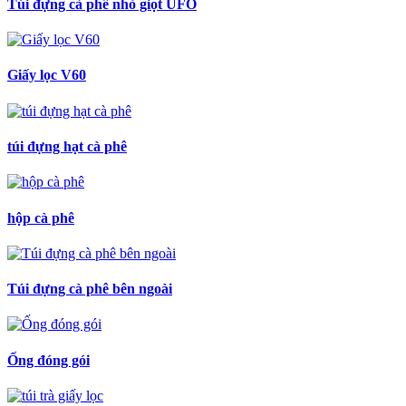
Túi đựng cà phê nhỏ giọt UFO
Giấy lọc V60
túi đựng hạt cà phê
hộp cà phê
Túi đựng cà phê bên ngoài
Ống đóng gói