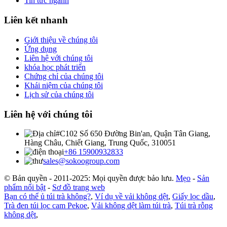
Tin tức ngành
Liên kết nhanh
Giới thiệu về chúng tôi
Ứng dụng
Liên hệ với chúng tôi
khóa học phát triển
Chứng chỉ của chúng tôi
Khái niệm của chúng tôi
Lịch sử của chúng tôi
Liên hệ với chúng tôi
#C102 Số 650 Đường Bin'an, Quận Tân Giang,
Hàng Châu, Chiết Giang, Trung Quốc, 310051
+86 15900932833
sales@sokoogroup.com
© Bản quyền - 2011-2025: Mọi quyền được bảo lưu.
Mẹo
-
Sản
phẩm nổi bật
-
Sơ đồ trang web
Bạn có thể ủ túi trà không?
,
Ví dụ về vải không dệt
,
Giấy lọc dầu
,
Trà đen túi lọc cam Pekoe
,
Vải không dệt làm túi trà
,
Túi trà rỗng
không dệt
,