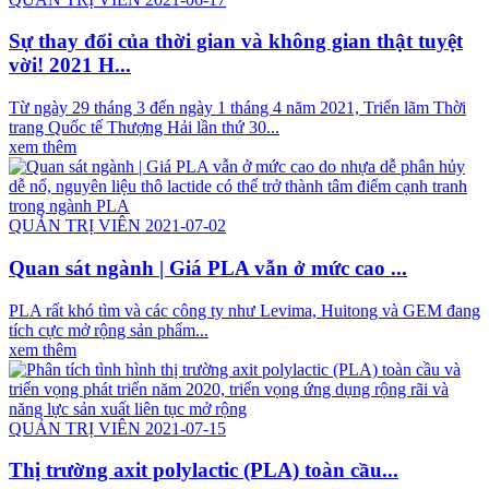
Sự thay đổi của thời gian và không gian thật tuyệt
vời! 2021 H...
Từ ngày 29 tháng 3 đến ngày 1 tháng 4 năm 2021, Triển lãm Thời
trang Quốc tế Thượng Hải lần thứ 30...
xem thêm
QUẢN TRỊ VIÊN 2021-07-02
Quan sát ngành | Giá PLA vẫn ở mức cao ...
PLA rất khó tìm và các công ty như Levima, Huitong và GEM đang
tích cực mở rộng sản phẩm...
xem thêm
QUẢN TRỊ VIÊN 2021-07-15
Thị trường axit polylactic (PLA) toàn cầu...