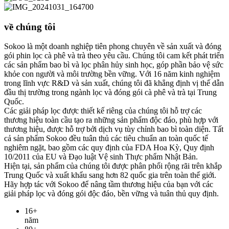
về chúng tôi
Sokoo là một doanh nghiệp tiên phong chuyên về sản xuất và đóng
gói phin lọc cà phê và trà theo yêu cầu. Chúng tôi cam kết phát triển
các sản phẩm bao bì và lọc phân hủy sinh học, góp phần bảo vệ sức
khỏe con người và môi trường bền vững. Với 16 năm kinh nghiệm
trong lĩnh vực R&D và sản xuất, chúng tôi đã khẳng định vị thế dẫn
đầu thị trường trong ngành lọc và đóng gói cà phê và trà tại Trung
Quốc.
Các giải pháp lọc được thiết kế riêng của chúng tôi hỗ trợ các
thương hiệu toàn cầu tạo ra những sản phẩm độc đáo, phù hợp với
thương hiệu, được hỗ trợ bởi dịch vụ tùy chỉnh bao bì toàn diện. Tất
cả sản phẩm Sokoo đều tuân thủ các tiêu chuẩn an toàn quốc tế
nghiêm ngặt, bao gồm các quy định của FDA Hoa Kỳ, Quy định
10/2011 của EU và Đạo luật Vệ sinh Thực phẩm Nhật Bản.
Hiện tại, sản phẩm của chúng tôi được phân phối rộng rãi trên khắp
Trung Quốc và xuất khẩu sang hơn 82 quốc gia trên toàn thế giới.
Hãy hợp tác với Sokoo để nâng tầm thương hiệu của bạn với các
giải pháp lọc và đóng gói độc đáo, bền vững và tuân thủ quy định.
16
+
năm