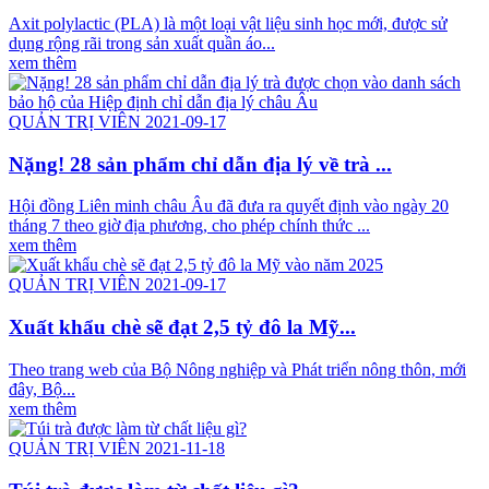
Axit polylactic (PLA) là một loại vật liệu sinh học mới, được sử
dụng rộng rãi trong sản xuất quần áo...
xem thêm
QUẢN TRỊ VIÊN 2021-09-17
Nặng! 28 sản phẩm chỉ dẫn địa lý về trà ...
Hội đồng Liên minh châu Âu đã đưa ra quyết định vào ngày 20
tháng 7 theo giờ địa phương, cho phép chính thức ...
xem thêm
QUẢN TRỊ VIÊN 2021-09-17
Xuất khẩu chè sẽ đạt 2,5 tỷ đô la Mỹ...
Theo trang web của Bộ Nông nghiệp và Phát triển nông thôn, mới
đây, Bộ...
xem thêm
QUẢN TRỊ VIÊN 2021-11-18