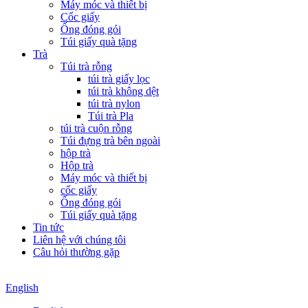
Máy móc và thiết bị
Cốc giấy
Ống đóng gói
Túi giấy quà tặng
Trà
Túi trà rỗng
túi trà giấy lọc
túi trà không dệt
túi trà nylon
Túi trà Pla
túi trà cuộn rỗng
Túi đựng trà bên ngoài
hộp trà
Hộp trà
Máy móc và thiết bị
cốc giấy
Ống đóng gói
Túi giấy quà tặng
Tin tức
Liên hệ với chúng tôi
Câu hỏi thường gặp
English